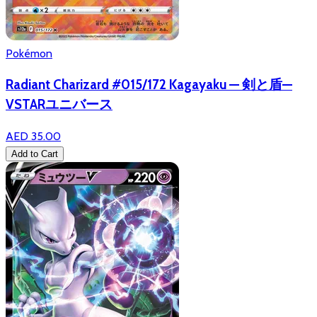
Pokémon
Radiant Charizard #015/172 Kagayaku — 剣と盾—
VSTARユニバース
AED 35.00
Add to Cart