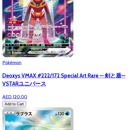
Pokémon
Deoxys VMAX #222/172 Special Art Rare — 剣と盾—
VSTARユニバース
AED 120.00
Add to Cart