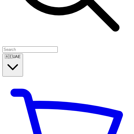
🇦🇪
UAE