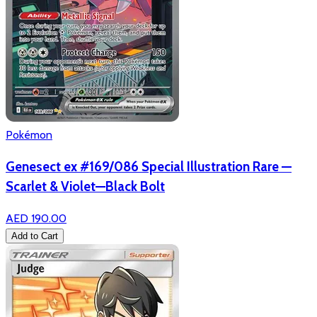
Pokémon
Genesect ex #169/086 Special Illustration Rare —
Scarlet & Violet—Black Bolt
AED 190.00
Add to Cart