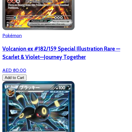
Pokémon
Volcanion ex #182/159 Special Illustration Rare —
Scarlet & Violet—Journey Together
AED 80.00
Add to Cart