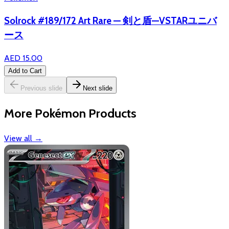
Solrock #189/172 Art Rare — 剣と盾—VSTARユニバ
ース
AED 15.00
Add to Cart
Previous slide
Next slide
More Pokémon Products
View all
→