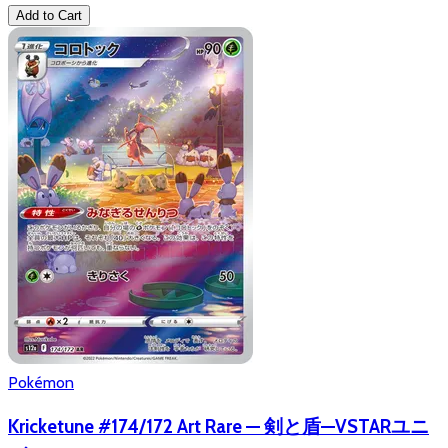
Add to Cart
Pokémon
Kricketune #174/172 Art Rare — 剣と盾—VSTARユニ