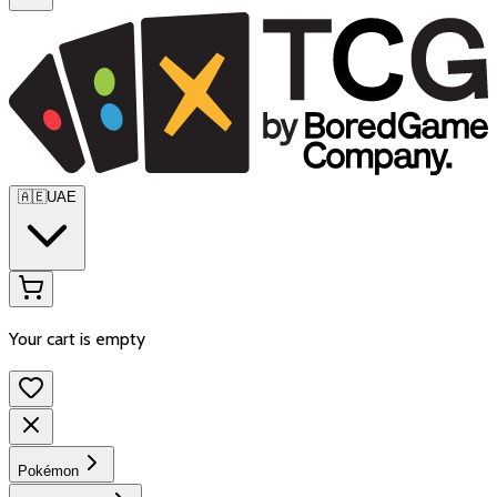
🇦🇪
UAE
Your cart is empty
Pokémon