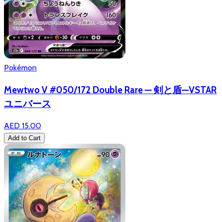
Pokémon
Mewtwo V #050/172 Double Rare — 剣と盾—VSTAR
ユニバース
AED 15.00
Add to Cart