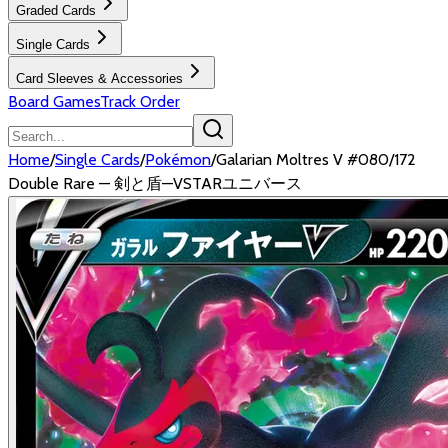
Graded Cards
Single Cards
Card Sleeves & Accessories
Board Games
Track Order
Home
/
Single Cards
/
Pokémon
/
Galarian Moltres V #080/172
Double Rare — 剣と盾—VSTARユニバース