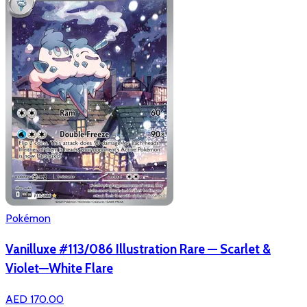
Pokémon
Vanilluxe #113/086 Illustration Rare — Scarlet &
Violet—White Flare
AED 170.00