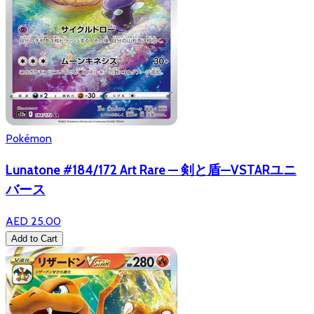
Pokémon
Lunatone #184/172 Art Rare — 剣と盾—VSTARユニ
バース
AED 25.00
Add to Cart