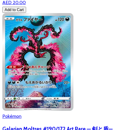
AED 20.00
Add to Cart
Pokémon
Galarian Moltres #190/172 Art Rare — 剣と盾—