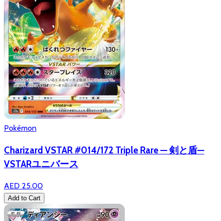
Pokémon
Charizard VSTAR #014/172 Triple Rare — 剣と盾—
VSTARユニバース
AED 25.00
Add to Cart