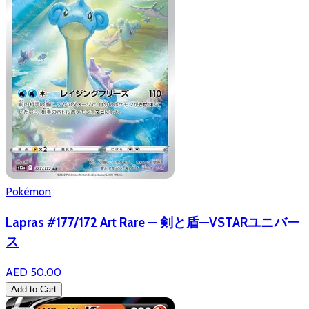
Pokémon
Lapras #177/172 Art Rare — 剣と盾—VSTARユニバー
ス
AED 50.00
Add to Cart