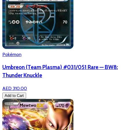
Pokémon
Umbreon (Team Plasma) #031/051 Rare — BW8:
Thunder Knuckle
AED 310.00
Add to Cart