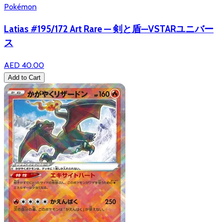
Pokémon
Latias #195/172 Art Rare — 剣と盾—VSTARユニバー
ス
AED 40.00
Add to Cart