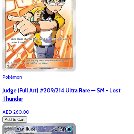
Pokémon
Judge (Full Art) #209/214 Ultra Rare — SM - Lost
Thunder
AED 260.00
Add to Cart