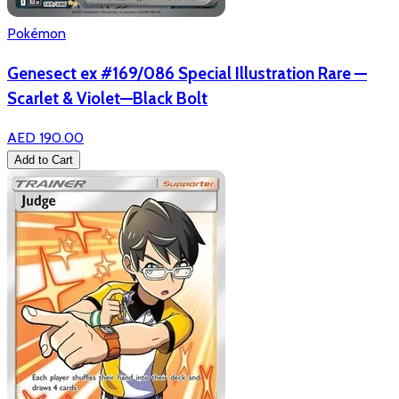
Pokémon
Genesect ex #169/086 Special Illustration Rare —
Scarlet & Violet—Black Bolt
AED 190.00
Add to Cart