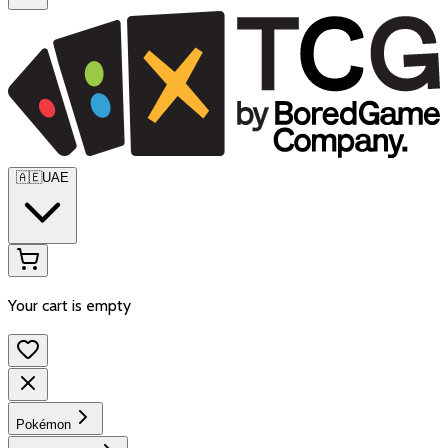
🇦🇪
UAE
Your cart is empty
Pokémon