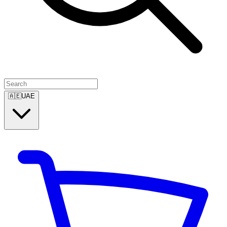
🇦🇪
UAE