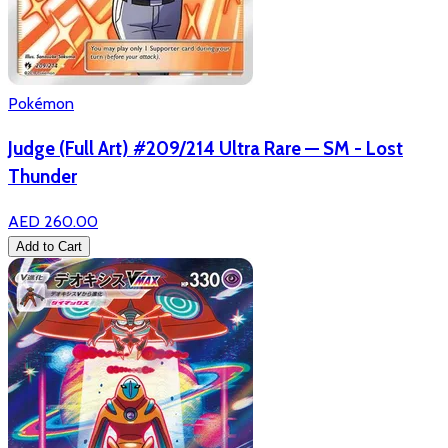
Pokémon
Judge (Full Art) #209/214 Ultra Rare — SM - Lost
Thunder
AED 260.00
Add to Cart