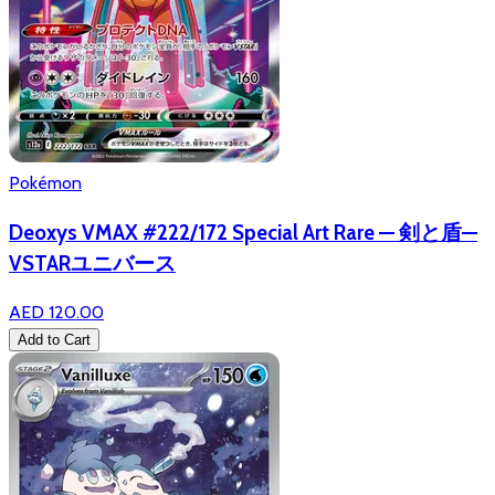
Pokémon
Deoxys VMAX #222/172 Special Art Rare — 剣と盾—
VSTARユニバース
AED 120.00
Add to Cart