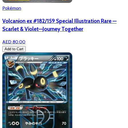
Pokémon
Volcanion ex #182/159 Special Illustration Rare —
Scarlet & Violet—Journey Together
AED 80.00
Add to Cart