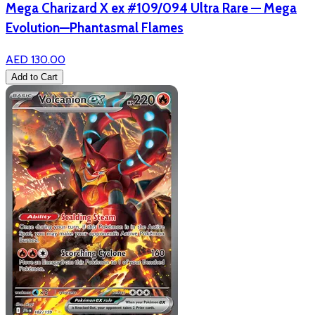
Mega Charizard X ex #109/094 Ultra Rare — Mega
Evolution—Phantasmal Flames
AED 130.00
Add to Cart