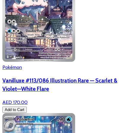
Pokémon
Vanilluxe #113/086 Illustration Rare — Scarlet &
Violet—White Flare
AED 170.00
Add to Cart