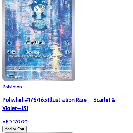
Pokémon
Poliwhirl #176/165 Illustration Rare — Scarlet &
Violet—151
AED 170.00
Add to Cart