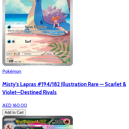
Pokémon
Misty's Lapras #194/182 Illustration Rare — Scarlet &
Violet—Destined Rivals
AED 160.00
Add to Cart