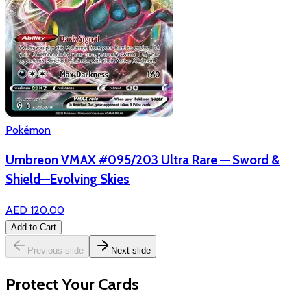
Pokémon
Umbreon VMAX #095/203 Ultra Rare — Sword &
Shield—Evolving Skies
AED 120.00
Add to Cart
Previous slide
Next slide
Protect Your Cards