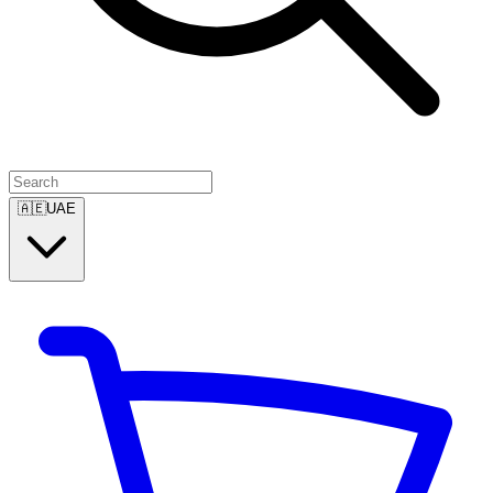
🇦🇪
UAE