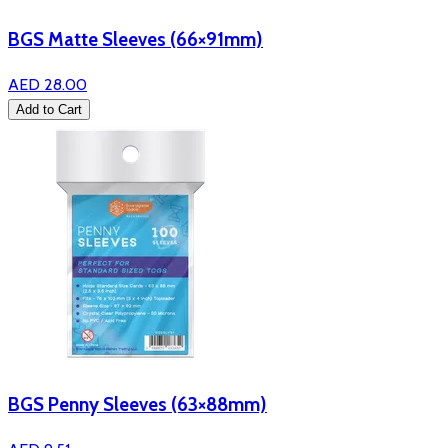
BGS Matte Sleeves (66×91mm)
AED 28.00
Add to Cart
BGS Penny Sleeves (63×88mm)