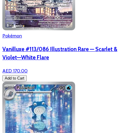
Pokémon
Vanilluxe #113/086 Illustration Rare — Scarlet &
Violet—White Flare
AED 170.00
Add to Cart