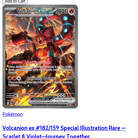
Add to Cart
Pokémon
Volcanion ex #182/159 Special Illustration Rare —
Scarlet & Violet—Journey Together