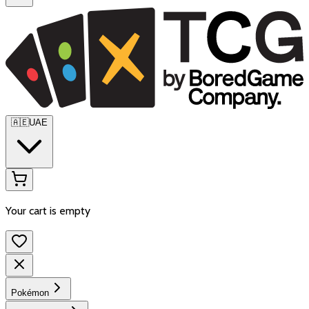
🇦🇪
UAE
Your cart is empty
Pokémon