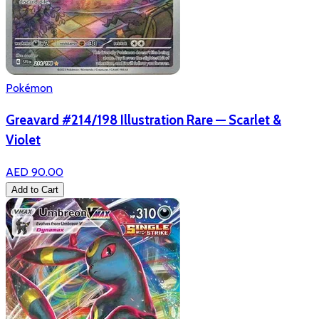
Pokémon
Greavard #214/198 Illustration Rare — Scarlet &
Violet
AED 90.00
Add to Cart