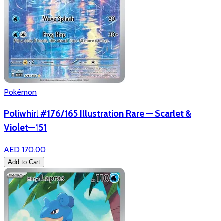
Pokémon
Poliwhirl #176/165 Illustration Rare — Scarlet &
Violet—151
AED 170.00
Add to Cart