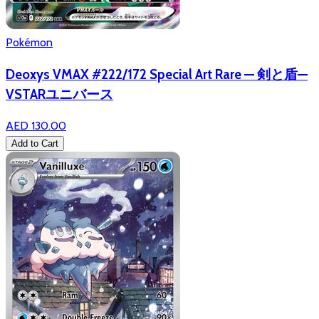
Pokémon
Deoxys VMAX #222/172 Special Art Rare — 剣と盾—
VSTARユニバース
AED 130.00
Add to Cart