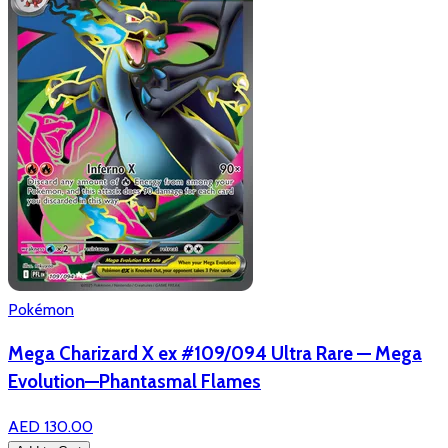
Pokémon
Mega Charizard X ex #109/094 Ultra Rare — Mega
Evolution—Phantasmal Flames
AED 130.00