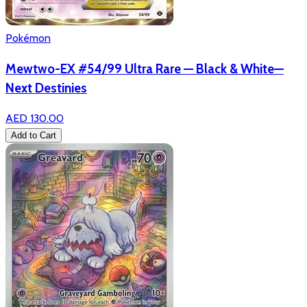
Pokémon
Mewtwo-EX #54/99 Ultra Rare — Black & White—
Next Destinies
AED 130.00
Add to Cart