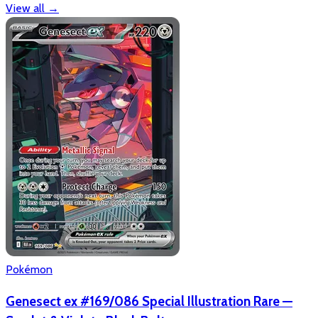
View all
→
Pokémon
Genesect ex #169/086 Special Illustration Rare —