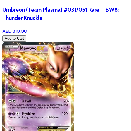
Umbreon (Team Plasma) #031/051 Rare — BW8:
Thunder Knuckle
AED 310.00
Add to Cart